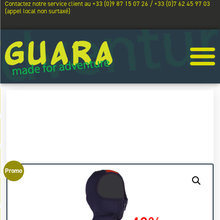
Contactez notre service client au +33 (0)9 87 15 07 26 / +33 (0)7 62 45 97 03
(appel local non surtaxé)
Promo