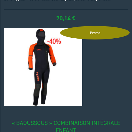
70,14
€
Promo
« BAOUSSOUS » COMBINAISON INTÉGRALE
ENFANT