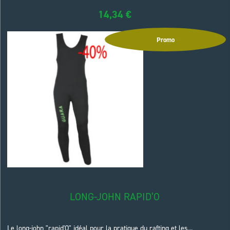
14,34
€
Promo
LONG-JOHN RAPID’O
Le long-john "rapid'O" idéal pour la pratique du rafting et les...