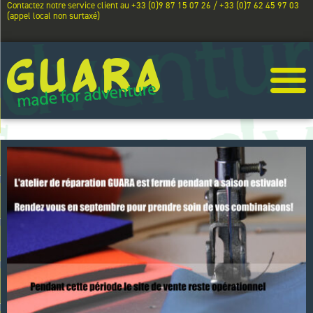
Contactez notre service client au +33 (0)9 87 15 07 26 / +33 (0)7 62 45 97 03
(appel local non surtaxé)