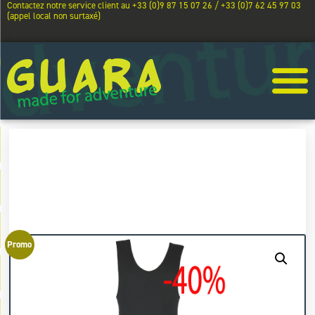
Contactez notre service client au +33 (0)9 87 15 07 26 / +33 (0)7 62 45 97 03
(appel local non surtaxé)
Promo