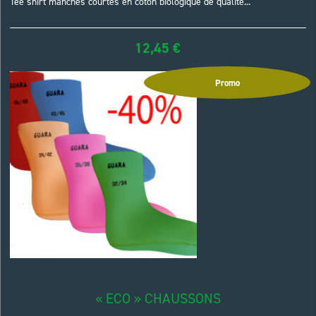
Tee shirt manches courtes en coton biologique de qualité...
12,45
€
Promo
« ECO » CHAUSSONS