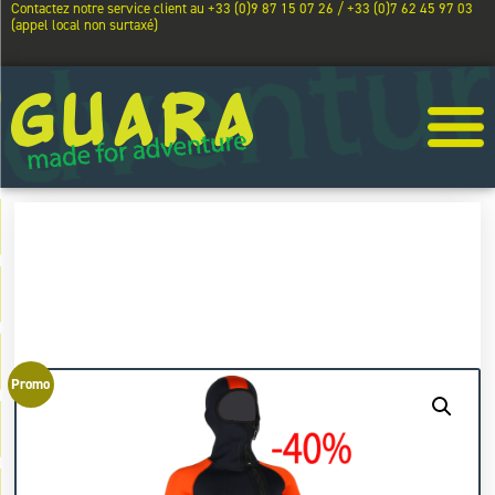
Contactez notre service client au +33 (0)9 87 15 07 26 / +33 (0)7 62 45 97 03
(appel local non surtaxé)
Promo