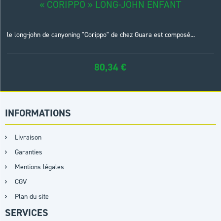
« CORIPPO » LONG-JOHN ENFANT
le long-john de canyoning "Corippo" de chez Guara est composé...
80,34
€
INFORMATIONS
Livraison
Garanties
Mentions légales
CGV
Plan du site
SERVICES