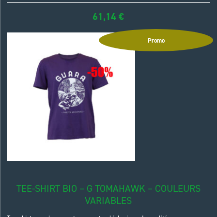
61,14
€
Promo
TEE-SHIRT BIO – G TOMAHAWK – COULEURS
VARIABLES