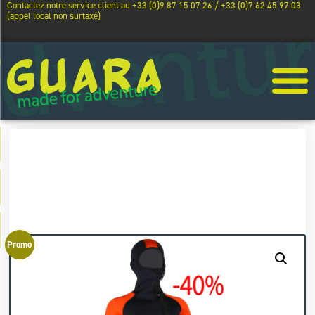
Contactez notre service client au +33 (0)9 87 15 07 26 / +33 (0)7 62 45 97 03
(appel local non surtaxé)
Promo