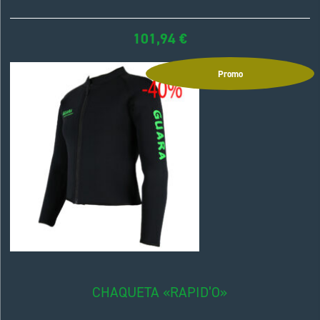
101,94
€
Promo
CHAQUETA «RAPID’O»