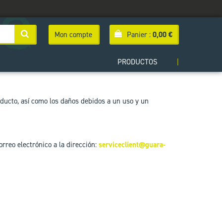
Mon compte
Panier :
0,00
€
PRODUCTOS
|
oducto, así como los daños debidos a un uso y un
rreo electrónico a la dirección:
serviceclient@guara-