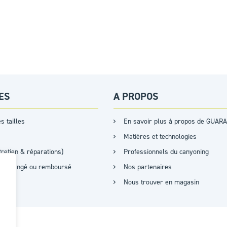
ES
A PROPOS
s tailles
En savoir plus à propos de GUARA
Matières et technologies
retien & réparations)
Professionnels du canyoning
it, échangé ou remboursé
Nos partenaires
Nous trouver en magasin