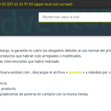
 +33 (0)7 62 45 97 03 (appel local non surtaxé)
mbargo, la garantía no cubre los desgastes debidos al uso normal del pr
productos que habrán sido arreglados o modificados.
las intervenciones que habrá realizado.
a Guara-outdoor.com , descargue el archivo «
garantí
a
» y mándelo por co
ncia.
l producto.
 agradecemos de ponerse en contacto con la misma tienda.