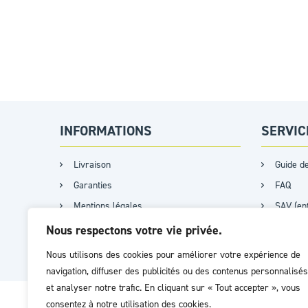
INFORMATIONS
SERVIC
Livraison
Guide de
Garanties
FAQ
Mentions légales
SAV (ent
CGV
Satisfa
Nous respectons votre vie privée.
Plan du site
Nous utilisons des cookies pour améliorer votre expérience de
navigation, diffuser des publicités ou des contenus personnalisés
et analyser notre trafic. En cliquant sur « Tout accepter », vous
consentez à notre utilisation des cookies.