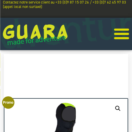
Contactez notre service client au +33 (0)9 87 15 07 26 / +33 (0)7 62 45 97 03
(appel local non surtaxé)
Promo