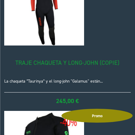
TRAJE CHAQUETA Y LONG-JOHN (COPIE)
La chaqueta “Taurinya” y el long-john "Galamus" están...
245,00
€
Promo