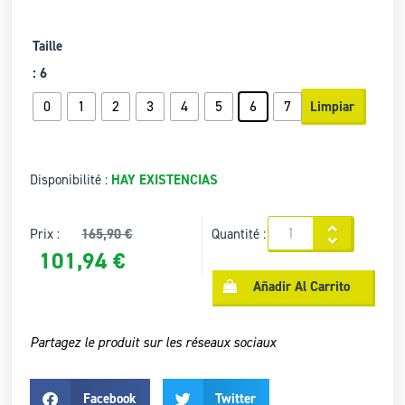
Taille
: 6
0
1
2
3
4
5
6
7
Limpiar
Disponibilité :
HAY EXISTENCIAS
Prix :
165,90
€
Quantité :
101,94
€
Añadir Al Carrito
Partagez le produit sur les réseaux sociaux
Facebook
Twitter