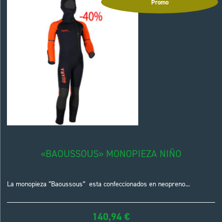
Promo
«BAOUSSOUS» MONOPIEZA NIÑO
La monopieza “Baoussous” esta confeccionados en neopreno...
140,94
€