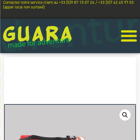
Contactez notre service client au +33 (0)9 87 15 07 26 / +33 (0)7 62 45 97 03
(appel local non surtaxé)