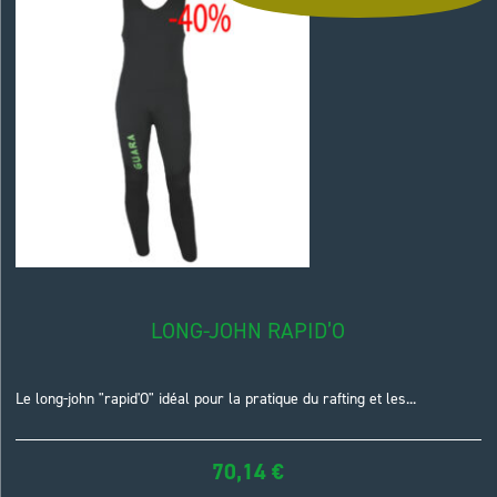
LONG-JOHN RAPID’O
Le long-john "rapid'O" idéal pour la pratique du rafting et les...
70,14
€