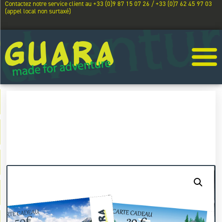
Contactez notre service client au +33 (0)9 87 15 07 26 / +33 (0)7 62 45 97 03
(appel local non surtaxé)