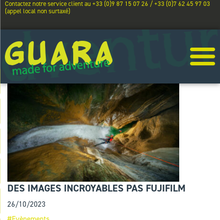
Contactez notre service client au +33 (0)9 87 15 07 26 / +33 (0)7 62 45 97 03
(appel local non surtaxé)
DES IMAGES INCROYABLES PAS FUJIFILM
26/10/2023
#Evènements