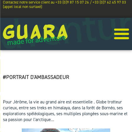
Contactez notre service client au +33 (0)9 87 15 07 26 / +33 (0)7 62 45 97 03
(appel local non surtaxé)
JÉRÔME LACOU
#PORTRAIT D'AMBASSADEUR
Pour Jérôme, la vie au grand aire est essentielle . Globe trotteur
curieux, entre ses treks en himalaya, dans la forêt de Bornéo, ses
explorations spéléologiques, ses multiples plongées sous-marine et
sa passion pour l’arctique…