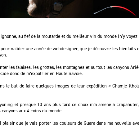
uignonne, au fief de la moutarde et du meilleur vin du monde (n’y voyez
e pour valider une année de webdesigner, que je découvre les bienfaits d
yon.
er les falaises, les grottes, les montagnes et surtout les canyons Arié
décide donc de m’expatrier en Haute Savoie.
ans le but de faire quelques images de leur expédition « Chamje Khola
yoning et presque 10 ans plus tard ce choix m’a amené à crapahuter, e
s canyons aux 4 coins du monde.
d plaisir que je vais porter les couleurs de Guara dans ma nouvelle a