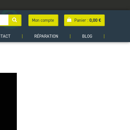
Mon compte
Panier :
0,00
€
NTACT
|
RÉPARATION
|
BLOG
|