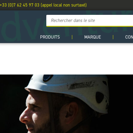
 +33 (0)7 62 45 97 03 (appel local non surtaxé)
PRODUITS
|
MARQUE
|
CO