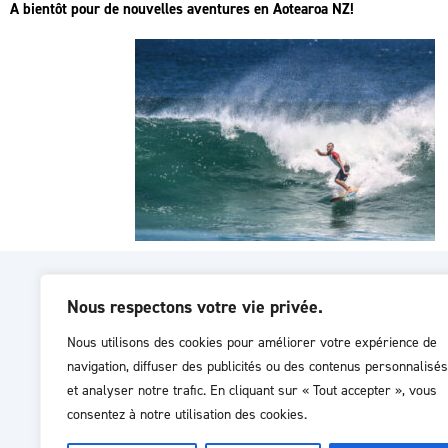
A bientôt pour de nouvelles aventures en Aotearoa NZ!
INFORMATIONS
SERVIC
Nous respectons votre vie privée.
Nous utilisons des cookies pour améliorer votre expérience de
Livraison
Guide de
navigation, diffuser des publicités ou des contenus personnalisés
Garanties
FAQ
et analyser notre trafic. En cliquant sur « Tout accepter », vous
Mentions légales
SAV (ent
consentez à notre utilisation des cookies.
CGV
Satisfa