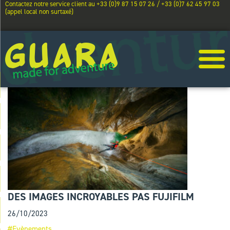
Contactez notre service client au +33 (0)9 87 15 07 26 / +33 (0)7 62 45 97 03
(appel local non surtaxé)
DES IMAGES INCROYABLES PAS FUJIFILM
26/10/2023
#Evènements