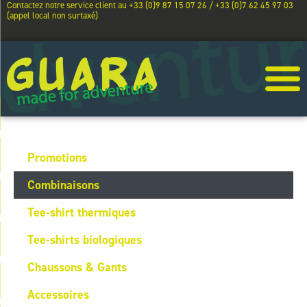
Contactez notre service client au +33 (0)9 87 15 07 26 / +33 (0)7 62 45 97 03
(appel local non surtaxé)
Promotions
Combinaisons
Tee-shirt thermiques
Tee-shirts biologiques
Chaussons & Gants
Accessoires