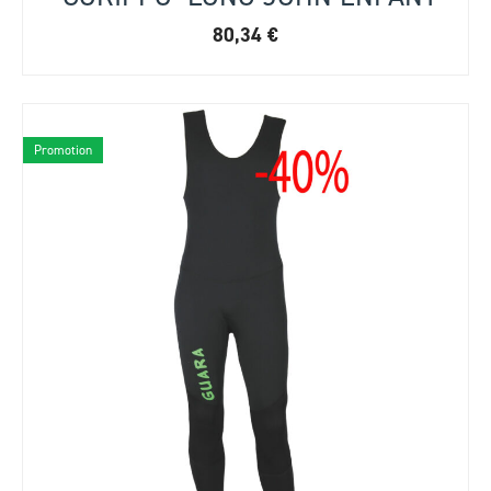
80,34
€
Promotion