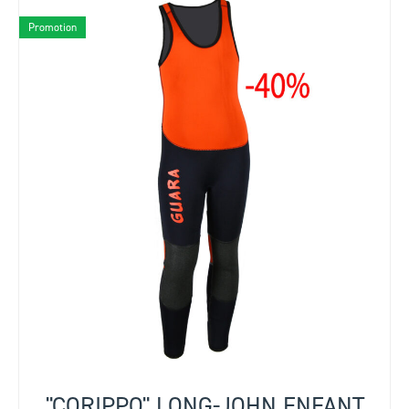
Promotion
"CORIPPO" LONG-JOHN ENFANT