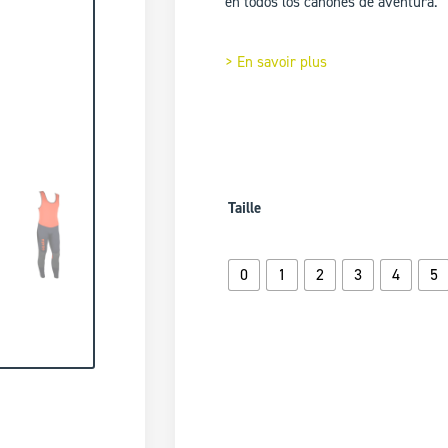
en todos los cañones de aventura.
> En savoir plus
Taille
0
1
2
3
4
5