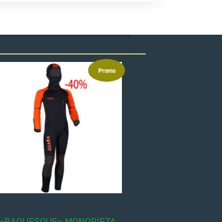
Promo
«BAOUSSOUS» MONOPIEZA