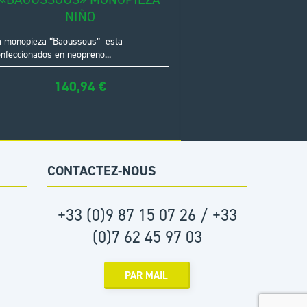
NIÑO
a monopieza “Baoussous” esta
nfeccionados en neopreno...
140,94
€
CONTACTEZ-NOUS
+33 (0)9 87 15 07 26 / +33
(0)7 62 45 97 03
PAR MAIL