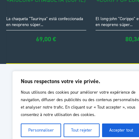
La chaqueta "Taurinya" está confeccionada
El long-john "Corippo" 
en neopreno súper...
en neopreno súper...
69,00
€
80,3
INFORMATIONS
SERVIC
Nous respectons votre vie privée.
Nous utilisons des cookies pour améliorer votre expérience de
Livraison
Guide de
navigation, diffuser des publicités ou des contenus personnalisés
Garanties
FAQ
et analyser notre trafic. En cliquant sur « Tout accepter », vous
Mentions légales
SAV (ent
consentez à notre utilisation des cookies.
CGV
Satisfa
Plan du site
Personnaliser
Tout rejeter
Accepter tout