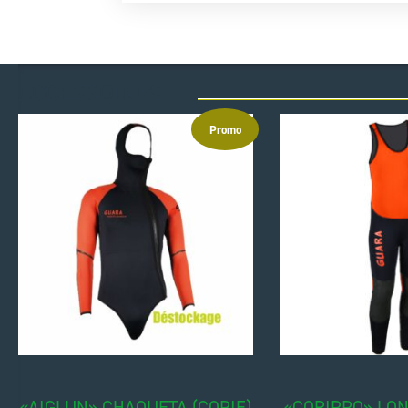
ACCESSOIRES
Promo
«AIGLUN» CHAQUETA (COPIE)
«CORIPPO» LON