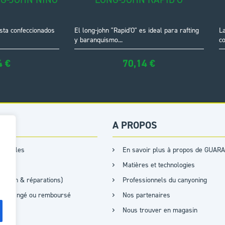
esta confeccionados
El long-john "Rapid'O" es ideal para rafting
L
y baranquismo...
co
4
€
70,14
€
ES
A PROPOS
s tailles
En savoir plus à propos de GUARA
Matières et technologies
retien & réparations)
Professionnels du canyoning
it, échangé ou remboursé
Nos partenaires
Nous trouver en magasin