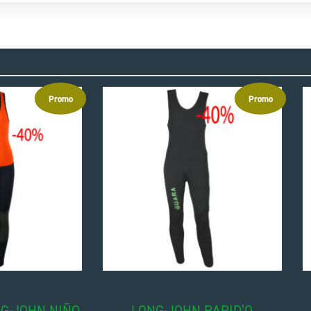
Promo
Promo
G-JOHN NIÑO
LONG-JOHN RAPID’O