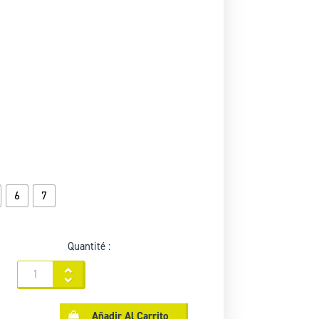
6
7
Quantité :
Añadir Al Carrito