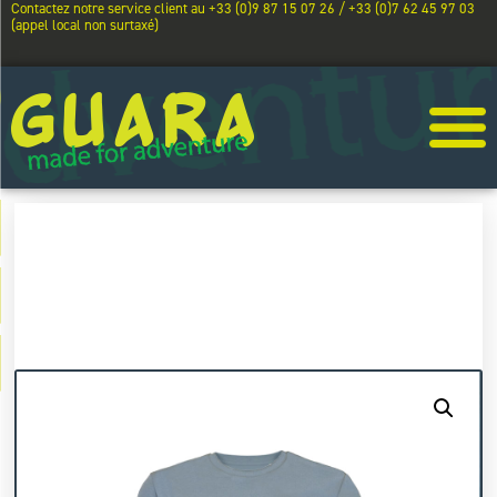
Contactez notre service client au +33 (0)9 87 15 07 26 / +33 (0)7 62 45 97 03
(appel local non surtaxé)