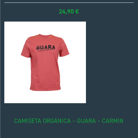
24,90
€
CAMISETA ORGÁNICA – GUARA – CARMIN