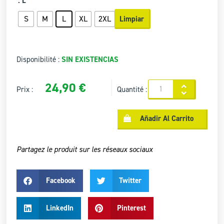
: L
S
M
L
XL
2XL
Limpiar
Disponibilité :
SIN EXISTENCIAS
24,90
€
Prix :
Quantité :
Añadir Al Carrito
Partagez le produit sur les réseaux sociaux
Facebook
Twitter
LinkedIn
Pinterest