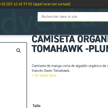
 +33 (0)7 62 45 97 03 (appel local non surtaxé)
CAMISETA ORGÁNI
TOMAHAWK -PLU
Camiseta de manga corta de algodón orgánico de c
francés Gwen Tomahawk.
> En savoir plus
Taille