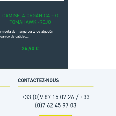
CAMISETA ORGÁNICA – G
TOMAHAWK -ROJO
amiseta de manga corta de algodón
gánico de calidad...
24,90
€
CONTACTEZ-NOUS
+33 (0)9 87 15 07 26 / +33
(0)7 62 45 97 03