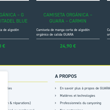
GÁNICA – G
CAMISETA ORGÁNICA –
ITADEL BLUE
GUARA – CARMIN
ta de algodón
Camiseta de manga corta de algodón
C
orgánico de calida GUARA
or
0
€
24,90
€
ES
A PROPOS
s tailles
En savoir plus à propos de GUARA
Matières et technologies
retien & réparations)
Professionnels du canyoning