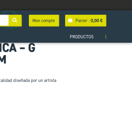
Mon compte
Panier :
0,00
€
PRODUCTOS
|
CA – G
M
alidad diseñada por un artista