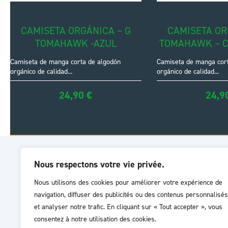
CAMISETA ORGÁNICA – G
CAMISETA OR
TOMAHAWK -AZUL
TOMAHAWK – C
Camiseta de manga corta de algodón
Camiseta de manga cor
orgánico de calidad...
orgánico de calidad...
24,90
€
24,9
INFORMATIONS
SERVIC
Nous respectons votre vie privée.
Nous utilisons des cookies pour améliorer votre expérience de
Livraison
Guide de
navigation, diffuser des publicités ou des contenus personnalisés
Garanties
FAQ
et analyser notre trafic. En cliquant sur « Tout accepter », vous
Mentions légales
SAV (ent
consentez à notre utilisation des cookies.