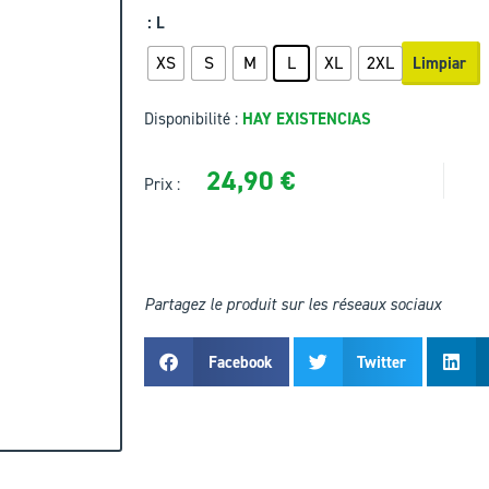
: L
XS
S
M
L
XL
2XL
Limpiar
Disponibilité :
HAY EXISTENCIAS
24,90
€
Prix :
Partagez le produit sur les réseaux sociaux
Facebook
Twitter