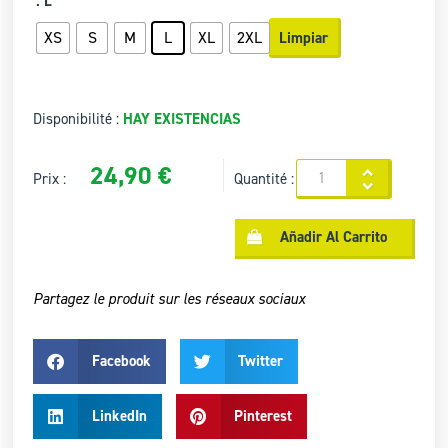
: L
XS
S
M
L
XL
2XL
Limpiar
Disponibilité :
HAY EXISTENCIAS
24,90
€
Prix :
Quantité :
Añadir Al Carrito
Partagez le produit sur les réseaux sociaux
Facebook
Twitter
LinkedIn
Pinterest