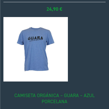
24,90
€
CAMISETA ORGÁNICA – GUARA – AZUL
PORCELANA