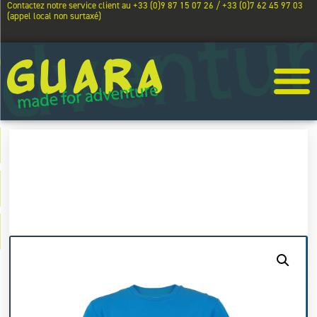
Contactez notre service client au +33 (0)9 87 15 07 26 / +33 (0)7 62 45 97 03
(appel local non surtaxé)