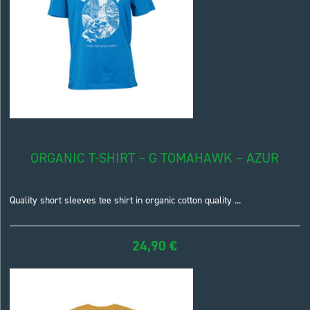
ORGANIC T-SHIRT – G TOMAHAWK – AZUR
Quality short sleeves tee shirt in organic cotton quality ...
24,90
€