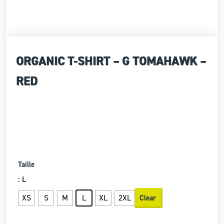
ORGANIC T-SHIRT – G TOMAHAWK –
RED
Taille
: L
XS
S
M
L
XL
2XL
Clear