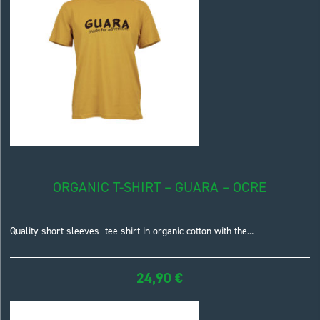
ORGANIC T-SHIRT – GUARA – OCRE
Quality short sleeves tee shirt in organic cotton with the...
24,90
€