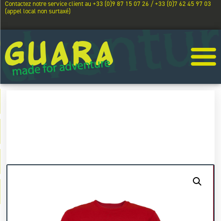
Contactez notre service client au +33 (0)9 87 15 07 26 / +33 (0)7 62 45 97 03
(appel local non surtaxé)