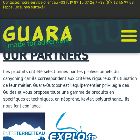
Contactez notre service client au +33 (0)9 87 15 07 26 / +33 (0)7 62 45 97 03
(appel local non surtaxé)
OUR PARTNERS
Les produits ont été sélectionnés par les professionnels du
canyoning car ils correspondent aux critères rigoureux d’ utilisation
de leur métier. Guara-Outdoor est l’équipementier privilégié des
Guides et vous propose toute une gamme de produits en
spécifiques et techniques, en néoprène, kevlar, polyuréthane…Ils
nous font confiance: