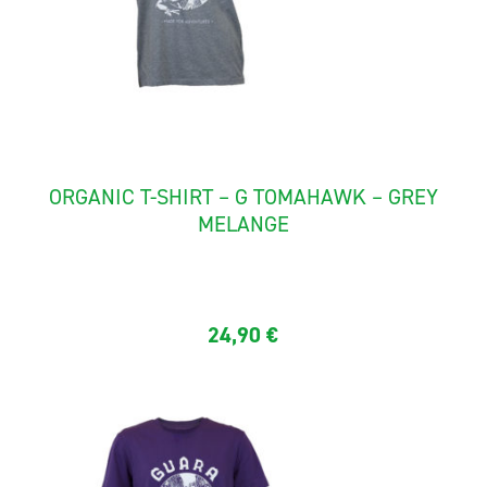
ORGANIC T-SHIRT – G TOMAHAWK – GREY
MELANGE
Quality short sleeves tee shirt in organic cotton quality ...
24,90
€