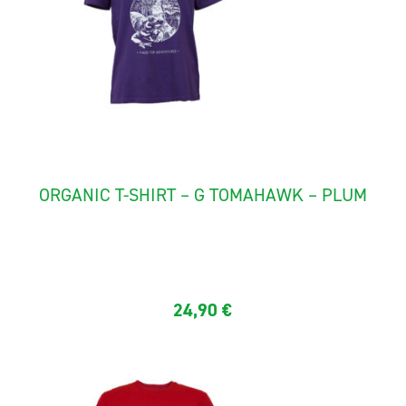
ORGANIC T-SHIRT – G TOMAHAWK – PLUM
Quality short sleeves tee shirt in organic cotton...
24,90
€