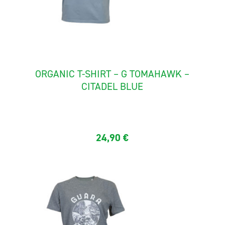
ORGANIC T-SHIRT – G TOMAHAWK –
CITADEL BLUE
Quality short sleeves tee shirt in organic cotton quality ...
24,90
€