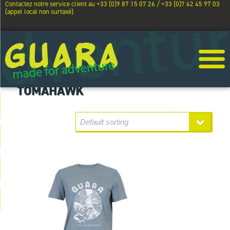
Contactez notre service client au +33 (0)9 87 15 07 26 / +33 (0)7 62 45 97 03
(appel local non surtaxé)
TOMAHAWK