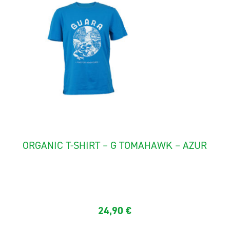
ORGANIC T-SHIRT – G TOMAHAWK – AZUR
Quality short sleeves tee shirt in organic cotton quality ...
24,90
€