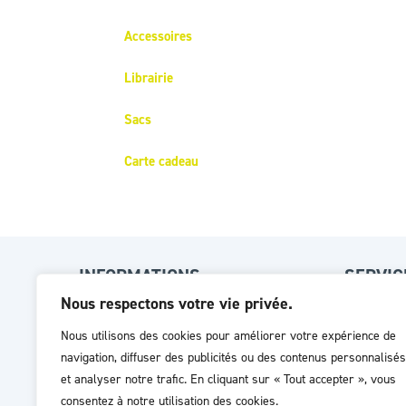
Accessoires
Librairie
Sacs
Carte cadeau
INFORMATIONS
SERVIC
Nous respectons votre vie privée.
Livraison
Guide de
Nous utilisons des cookies pour améliorer votre expérience de
Garanties
FAQ
navigation, diffuser des publicités ou des contenus personnalisés
Mentions légales
SAV (ent
et analyser notre trafic. En cliquant sur « Tout accepter », vous
consentez à notre utilisation des cookies.
CGV
Satisfa