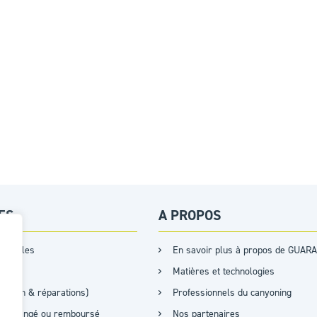
ES
A PROPOS
s tailles
En savoir plus à propos de GUARA
Matières et technologies
retien & réparations)
Professionnels du canyoning
it, échangé ou remboursé
Nos partenaires