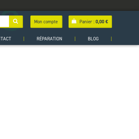
Mon compte
Panier :
0,00
€
NTACT
|
RÉPARATION
|
BLOG
|