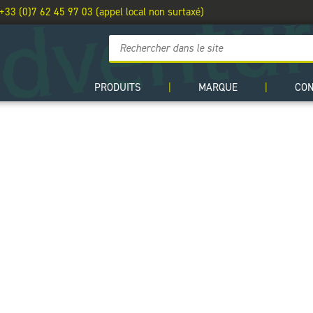
 +33 (0)7 62 45 97 03 (appel local non surtaxé)
PRODUITS
|
MARQUE
|
CO