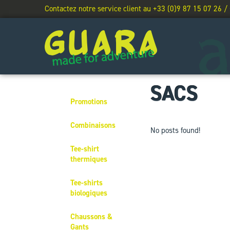
Contactez notre service client au +33 (0)9 87 15 07 26 /
SACS
Promotions
Combinaisons
No posts found!
Tee-shirt
thermiques
Tee-shirts
biologiques
Chaussons &
Gants