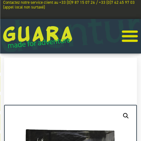
Contactez notre service client au +33 (0)9 87 15 07 26 / +33 (0)7 62 45 97 03
(appel local non surtaxé)