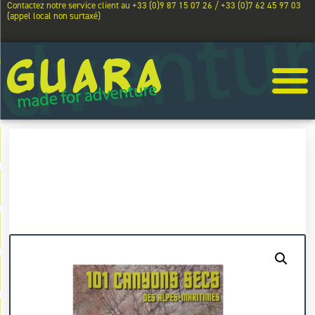
Contactez notre service client au +33 (0)9 87 15 07 26 / +33 (0)7 62 45 97 03
(appel local non surtaxé)