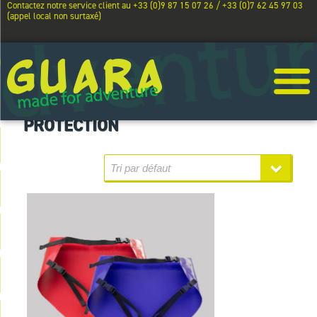
Contactez notre service client au +33 (0)9 87 15 07 26 / +33 (0)7 62 45 97 03
(appel local non surtaxé)
PROTECTION