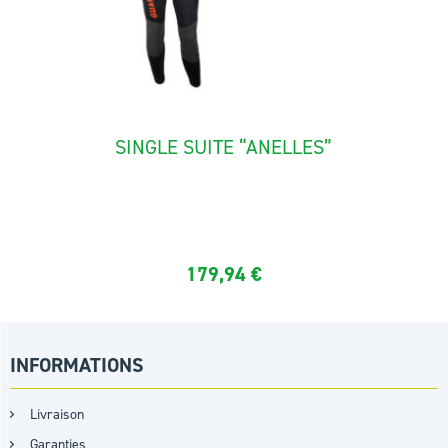
SINGLE SUITE “ANELLES”
The full canyoning suit "Anelles" is made with neoprene 5,5
mm...
179,94
€
INFORMATIONS
Livraison
Garanties