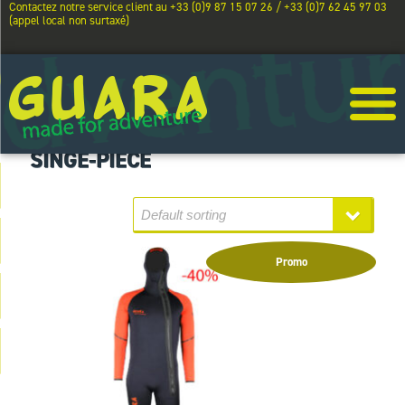
Contactez notre service client au +33 (0)9 87 15 07 26 / +33 (0)7 62 45 97 03
(appel local non surtaxé)
SINGE-PIECE
Promo