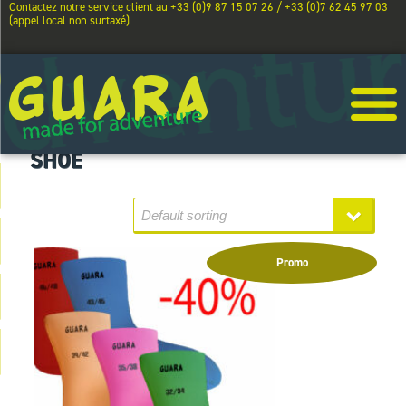
Contactez notre service client au +33 (0)9 87 15 07 26 / +33 (0)7 62 45 97 03
(appel local non surtaxé)
SHOE
Promo