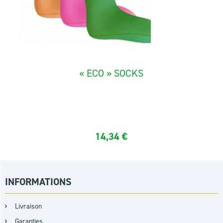
« ECO » SOCKS
The «Eco"» socks are made in réversible neoprene 3 mm
14,34
€
INFORMATIONS
Livraison
Garanties