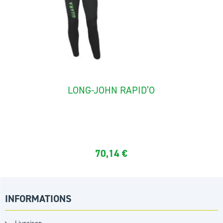
LONG-JOHN RAPID’O
The long-john "rapid'O" ideal for rafting and canyoning. It is...
70,14
€
INFORMATIONS