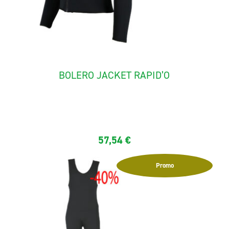
BOLERO JACKET RAPID’O
The Jacket "rapid'O" ideal for rafting and canyoning. It is
made...
57,54
€
Promo