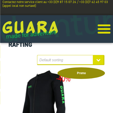
Contactez notre service client au +33 (0)9 87 15 07 26 / +33 (0)7 62 45 97 03
(appel local non surtaxé)
RAFTING
Promo