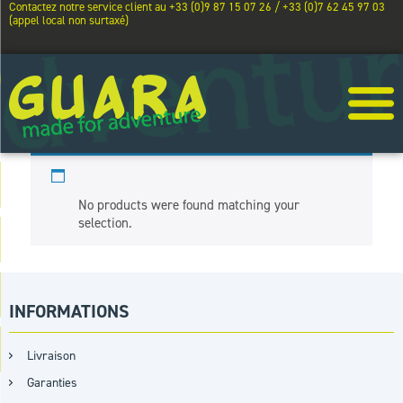
Contactez notre service client au +33 (0)9 87 15 07 26 / +33 (0)7 62 45 97 03
(appel local non surtaxé)
DANA 9
No products were found matching your
selection.
INFORMATIONS
Livraison
Garanties