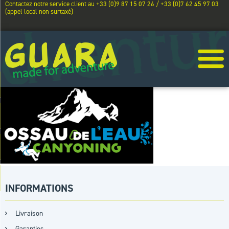
Contactez notre service client au +33 (0)9 87 15 07 26 / +33 (0)7 62 45 97 03
(appel local non surtaxé)
INFORMATIONS
Livraison
Garanties