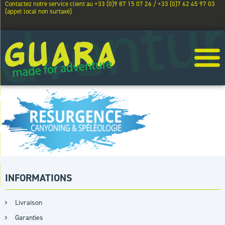
Contactez notre service client au +33 (0)9 87 15 07 26 / +33 (0)7 62 45 97 03
(appel local non surtaxé)
INFORMATIONS
Livraison
Garanties