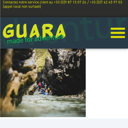
Contactez notre service client au +33 (0)9 87 15 07 26 / +33 (0)7 62 45 97 03
(appel local non surtaxé)