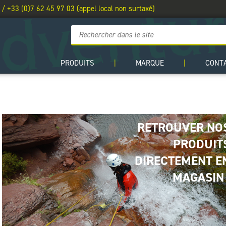
 / +33 (0)7 62 45 97 03 (appel local non surtaxé)
PRODUITS
|
MARQUE
|
CONT
RETROUVER NO
PRODUIT
DIRECTEMENT E
MAGASIN 