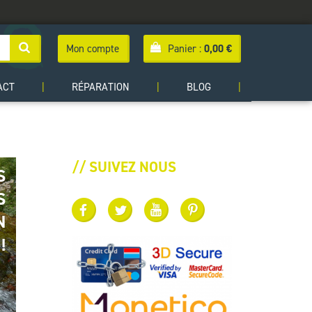
Mon compte
Panier :
0,00
€
ACT
|
RÉPARATION
|
BLOG
|
// SUIVEZ NOUS
S
S
N
!