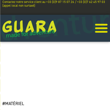
Contactez notre service client au +33 (0)9 87 15 07 26 / +33 (0)7 62 45 97 03
(appel local non surtaxé)
COMMENT BIEN
ENTRETENIR SA
COMBINAISON
#MATÉRIEL