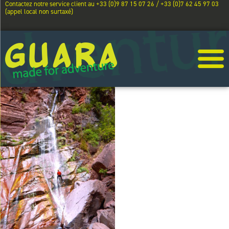
Contactez notre service client au +33 (0)9 87 15 07 26 / +33 (0)7 62 45 97 03
(appel local non surtaxé)