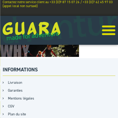
Contactez notre service client au +33 (0)9 87 15 07 26 / +33 (0)7 62 45 97 03
(appel local non surtaxé)
INFORMATIONS
Livraison
Garanties
Mentions légales
CGV
Plan du site