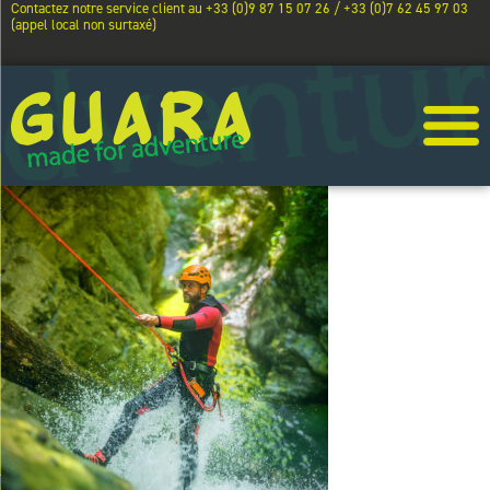
Contactez notre service client au +33 (0)9 87 15 07 26 / +33 (0)7 62 45 97 03
(appel local non surtaxé)