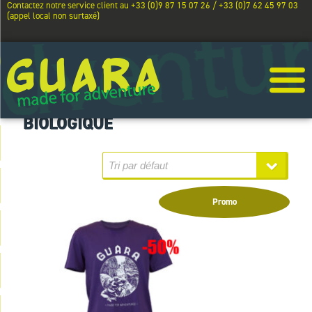
Contactez notre service client au +33 (0)9 87 15 07 26 / +33 (0)7 62 45 97 03
(appel local non surtaxé)
BIOLOGIQUE
Promo