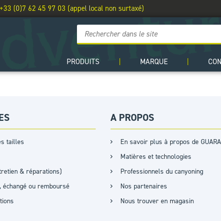
 +33 (0)7 62 45 97 03 (appel local non surtaxé)
PRODUITS
|
MARQUE
|
CO
ES
A PROPOS
s tailles
En savoir plus à propos de GUARA
Matières et technologies
retien & réparations)
Professionnels du canyoning
it, échangé ou remboursé
Nos partenaires
ations
Nous trouver en magasin