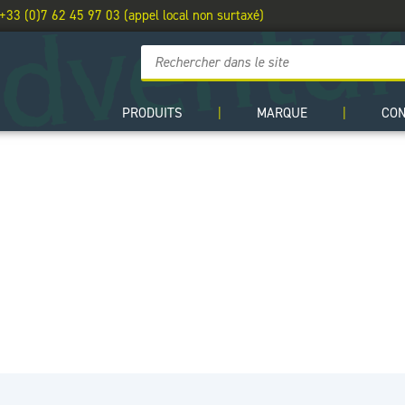
 +33 (0)7 62 45 97 03 (appel local non surtaxé)
PRODUITS
|
MARQUE
|
CO