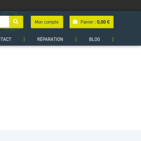
Mon compte
Panier :
0,00
€
NTACT
|
RÉPARATION
|
BLOG
|