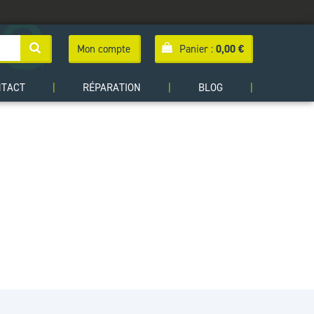
Mon compte
Panier :
0,00
€
NTACT
|
RÉPARATION
|
BLOG
|