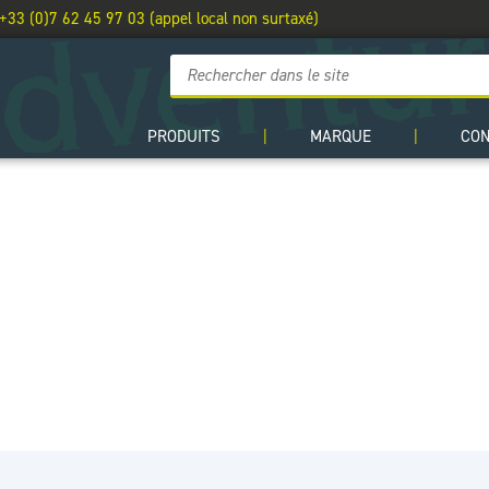
 +33 (0)7 62 45 97 03 (appel local non surtaxé)
PRODUITS
|
MARQUE
|
CO