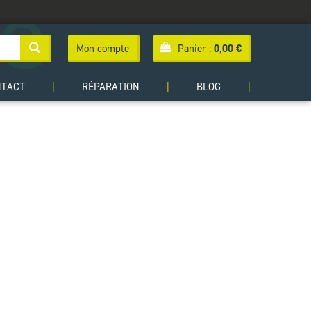
Mon compte
Panier :
0,00
€
NTACT
|
RÉPARATION
|
BLOG
|