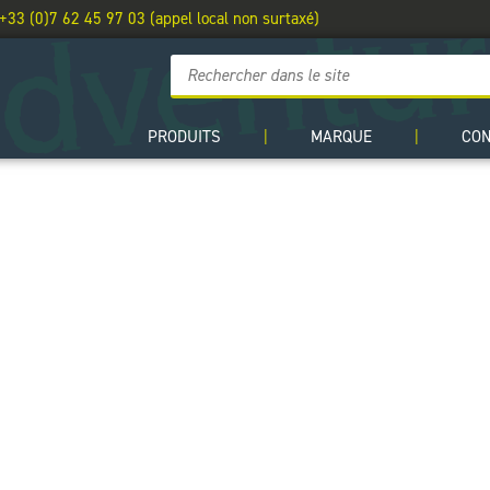
 +33 (0)7 62 45 97 03 (appel local non surtaxé)
PRODUITS
|
MARQUE
|
CO