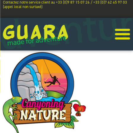
Contactez notre service client au +33 (0)9 87 15 07 26 / +33 (0)7 62 45 97 03
(appel local non surtaxé)