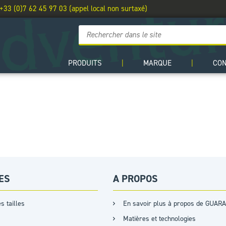
 +33 (0)7 62 45 97 03 (appel local non surtaxé)
PRODUITS
|
MARQUE
|
CO
ES
A PROPOS
s tailles
En savoir plus à propos de GUARA
Matières et technologies