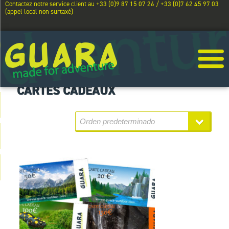
Contactez notre service client au +33 (0)9 87 15 07 26 / +33 (0)7 62 45 97 03
(appel local non surtaxé)
CARTES CADEAUX