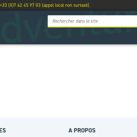
 +33 (0)7 62 45 97 03 (appel local non surtaxé)
ES
A PROPOS