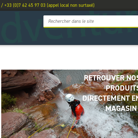
 / +33 (0)7 62 45 97 03 (appel local non surtaxé)
RETROUVER NO
PRODUIT
DIRECTEMENT E
MAGASIN 