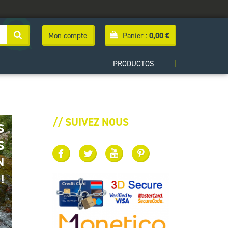
Mon compte
Panier :
0,00
€
PRODUCTOS
|
// SUIVEZ NOUS
S
S
N
!