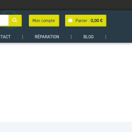
Mon compte
Panier :
0,00
€
NTACT
|
RÉPARATION
|
BLOG
|