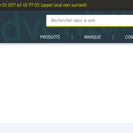
 +33 (0)7 62 45 97 03 (appel local non surtaxé)
PRODUITS
|
MARQUE
|
CO