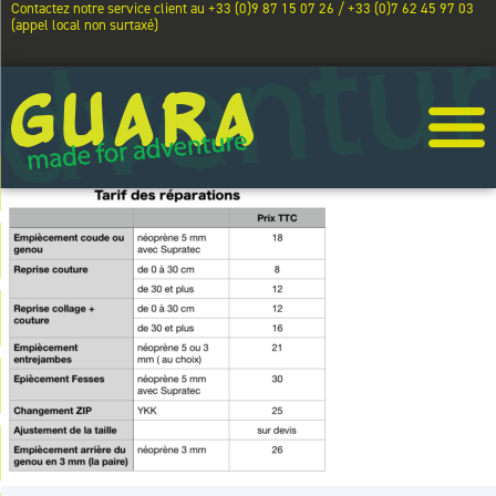
Contactez notre service client au +33 (0)9 87 15 07 26 / +33 (0)7 62 45 97 03
(appel local non surtaxé)