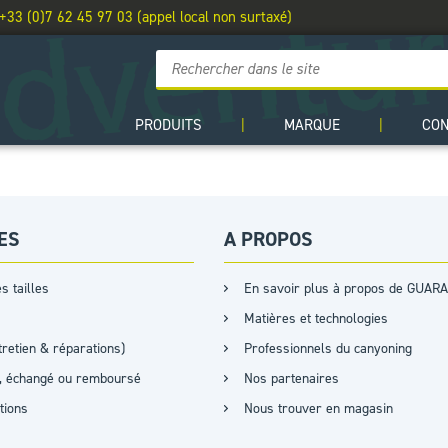
 +33 (0)7 62 45 97 03 (appel local non surtaxé)
PRODUITS
|
MARQUE
|
CO
ES
A PROPOS
s tailles
En savoir plus à propos de GUARA
Matières et technologies
retien & réparations)
Professionnels du canyoning
it, échangé ou remboursé
Nos partenaires
ations
Nous trouver en magasin